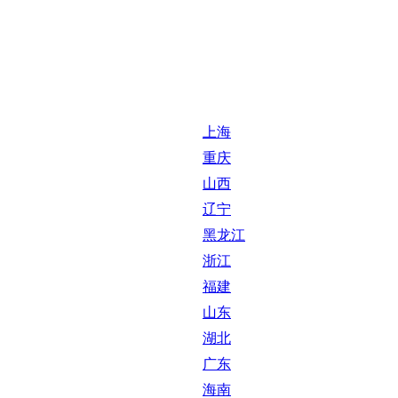
上海
重庆
山西
辽宁
黑龙江
浙江
福建
山东
湖北
广东
海南