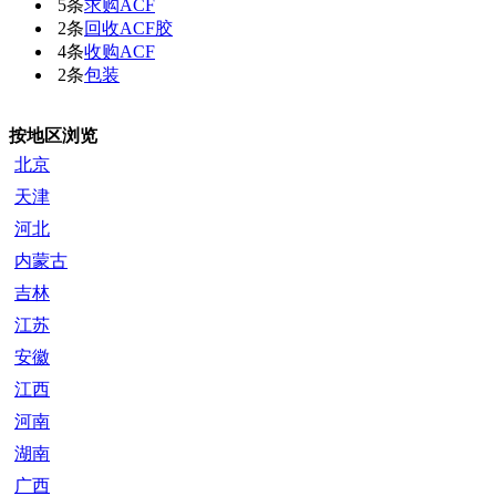
5条
求购ACF
2条
回收ACF胶
4条
收购ACF
2条
包装
按地区浏览
北京
天津
河北
内蒙古
吉林
江苏
安徽
江西
河南
湖南
广西