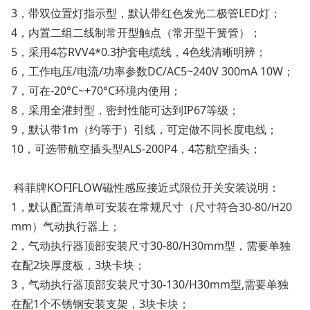
3，带双位置灯指示型，默认带红色发光二极管LED灯；
4，内置二组二线制常开型触点（常开型干簧管）；
5，采用4芯RVV4*0.3护套电缆线，4色线清晰明辨；
6，工作电压/电流/功率参数DC/AC5~240V 300mA 10W；
7，可在-20°C~+70°C环境内使用；
8，采用全灌封型，密封性能可达到IP67等级；
9，默认带1m（约等于）引线，可定做不同长度电线；
10，可选带航空插头型ALS-200P4，4芯航空插头；
科菲牌KOFIFLOW磁性感应接近式限位开关安装说明：
1，默认配置清单可安装在常规尺寸（尺寸符合30-80/H20
mm）气动执行器上；
2，气动执行器顶部安装尺寸30-80/H30mm型，需要单独
在配2块厚度板，3块卡块；
3，气动执行器顶部安装尺寸30-130/H30mm型,需要单独
在配1个不锈钢安装支架，3块卡块；