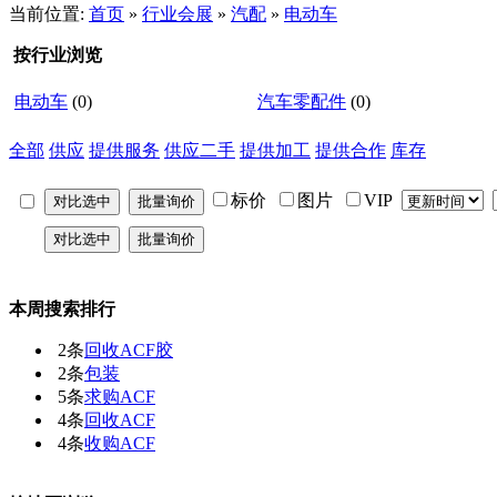
当前位置:
首页
»
行业会展
»
汽配
»
电动车
按行业浏览
电动车
(0)
汽车零配件
(0)
全部
供应
提供服务
供应二手
提供加工
提供合作
库存
标价
图片
VIP
本周搜索排行
2条
回收ACF胶
2条
包装
5条
求购ACF
4条
回收ACF
4条
收购ACF