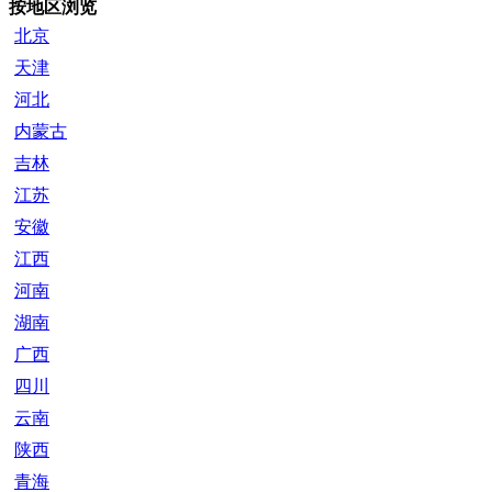
按地区浏览
北京
天津
河北
内蒙古
吉林
江苏
安徽
江西
河南
湖南
广西
四川
云南
陕西
青海