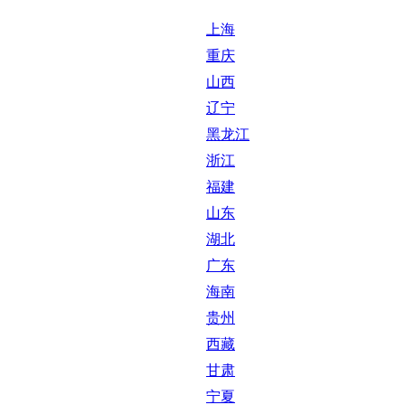
上海
重庆
山西
辽宁
黑龙江
浙江
福建
山东
湖北
广东
海南
贵州
西藏
甘肃
宁夏