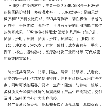
应用较为广泛的材料，主要一款为SBR: SBR是一种极好
的抗震防护材料（俗称潜水料） ，SBR发泡料：是由天然
橡胶和PE胶料发泡而成。SBR具有质轻，韧性极佳，卓越的
还原性，手感柔软，弹性佳，且具有良好的止滑功能与极佳
的御寒效果。SBR泡棉材料用途: 运动护具用料（如护肩，
护腰，护肘，护腕，护腿，护膝，护踝等）； 服装用料
（如：冲浪衣，潜水衣，鞋材，袋材，成衣束腰带，手套，
帽子，杯垫，运动器材，医疗器材及工业用材等 .可做成密
封条或防震垫片.
防护还具有保温、防潮、隔热、隔音、防摩擦、抗老化、
耐腐蚀等一系列优越的使用特性；并具有价格低应用广等优
点，同时可以按照客户要求，生产：阻燃，防静电，植绒，
多材质复合等特殊性能的防震泡棉；产品生产周期短，交付
及时，深得国内外广大客户信赖。
我厂秉承诚信合作，愿与新老客户协作共赢，共同创造世